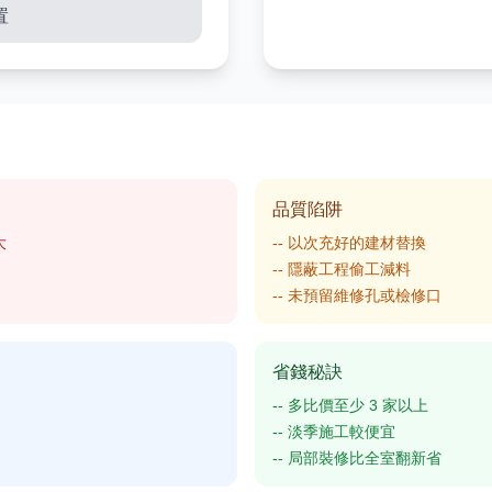
置
品質陷阱
大
-- 以次充好的建材替換
-- 隱蔽工程偷工減料
-- 未預留維修孔或檢修口
省錢秘訣
-- 多比價至少 3 家以上
-- 淡季施工較便宜
-- 局部裝修比全室翻新省