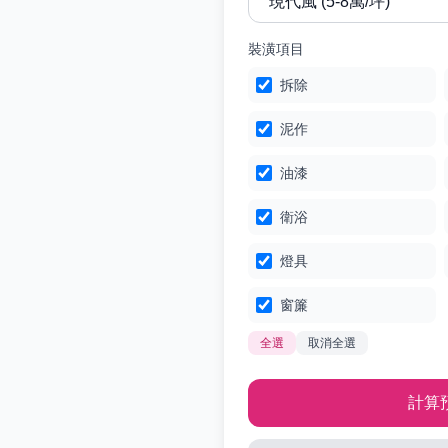
裝潢項目
拆除
泥作
油漆
衛浴
燈具
窗簾
全選
取消全選
計算