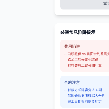
重
裝潢常見陷阱提示
費用陷阱
-- 口頭報價 vs 書面合約差異
-- 追加工程未事先議價
-- 材料費與工資分開計算
合約注意
-- 付款方式建議分 3-4 期
-- 保固條款要明確寫入合約
-- 完工日期與罰則要約定