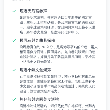
鹿港天后宮參拜
創建於明末清初、擁有超過四百年歷史的國定古
蹟，主祀天上聖母媽祖，是台灣最古老的媽祖廟之
一。廟宇建築精雕細琢，交趾陶與木雕工藝令人讚
嘆，終年香火鼎盛，是鹿港的信仰中心。
摸乳巷與九曲巷探秘
摸乳巷寬僅約 70 公分，是鹿港最著名的窄巷，兩人
相遇需側身而過，因而得名。九曲巷則以彎曲的巷
道設計聞名，據傳是為了防盜與擋風而建，穿梭其
中彷彿走入時光隧道。
鹿港小鎮文創聚落
近年鹿港積極推動文創轉型，桂花巷藝術村由老宿
舍群改建，進駐各類藝術家工作室。老街上也有不
少文創小店販售手作商品與在地設計，傳統與現代
融合，讓古鎮煥發新活力。
蚵仔煎與肉圓美食巡禮
鹿港小吃遠近馳名，蚵仔煎使用在地鮮蚵、外酥內