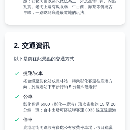
嫩；彰化肉圓以蒸式做法為主，外皮晶瑩Q彈、內餡
扎實。老街上還有鳳眼糕、牛舌餅、麵茶等傳統古
早味，一路吃到底是最道地的玩法。
2. 交通資訊
以下是前往此景點的交通方式
捷運/火車
搭台鐵至彰化站或員林站，轉乘彰化客運往鹿港方
向，於鹿港站下車步行約 5 分鐘即達老街
公車
彰化客運 6900（彰化—鹿港）班次密集約 15 至 20
分鐘一班；台中出發可搭統聯客運 6933 線直達鹿港
停車
鹿港老街周邊設有多處公有收費停車場，假日建議