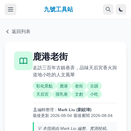
九號工具站
返回列表
鹿港老街
走訪三百年古鎮巷弄，品味天后宮香火與
道地小吃的人文風華
彰化景點
鹿港
老街
古蹟
天后宮
摸乳巷
文創
小吃
編輯整理：
Mark Liu (劉紋瑋)
·
最後更新 2026-08-04
·
最後審閱 2026-08-04
💡 本指南由 Mark Liu 編整、實測校稿。