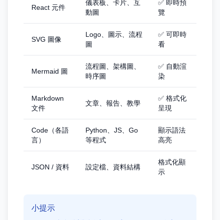
儀表板、卡片、互
✅ 即時預
React 元件
動圖
覽
Logo、圖示、流程
✅ 可即時
SVG 圖像
圖
看
流程圖、架構圖、
✅ 自動渲
Mermaid 圖
時序圖
染
Markdown
✅ 格式化
文章、報告、教學
文件
呈現
Code（各語
Python、JS、Go
顯示語法
言）
等程式
高亮
格式化顯
JSON / 資料
設定檔、資料結構
示
小提示