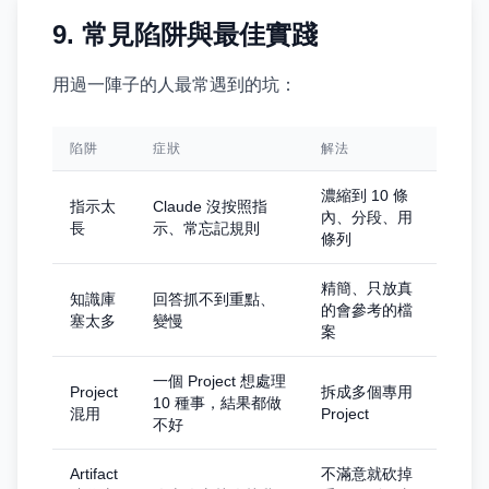
9. 常見陷阱與最佳實踐
用過一陣子的人最常遇到的坑：
陷阱
症狀
解法
濃縮到 10 條
指示太
Claude 沒按照指
內、分段、用
長
示、常忘記規則
條列
精簡、只放真
知識庫
回答抓不到重點、
的會參考的檔
塞太多
變慢
案
一個 Project 想處理
Project
拆成多個專用
10 種事，結果都做
混用
Project
不好
Artifact
不滿意就砍掉