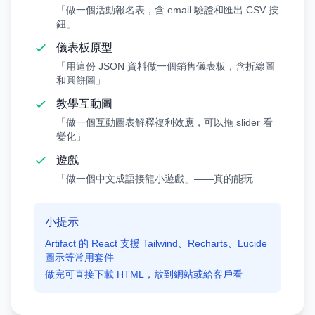
「做一個活動報名表，含 email 驗證和匯出 CSV 按
鈕」
儀表板原型
「用這份 JSON 資料做一個銷售儀表板，含折線圖
和圓餅圖」
教學互動圖
「做一個互動圖表解釋複利效應，可以拖 slider 看
變化」
遊戲
「做一個中文成語接龍小遊戲」——真的能玩
小提示
Artifact 的 React 支援 Tailwind、Recharts、Lucide
圖示等常用套件
做完可直接下載 HTML，放到網站或給客戶看