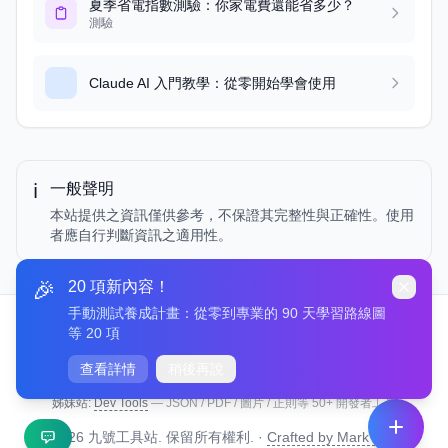
夏季省電指數測驗：你家電費還能省多少？
測驗
Claude AI 入門教學：從零開始學會使用
ℹ️
一般聲明
本站提供之資訊僅供參考，不保證其完整性與正確性。使用
者應自行判斷資訊之適用性。
🎉
20 項新內容！
手動測試養成計畫：從零到專業的 90 天學習路線圖
等 20 項
追蹤我們
查看詳情
稍後再說
關於我們
·
隱私政策
·
免責聲明
·
聯絡我們
·
作者
姊妹站:
Dev Tools
— JSON / PDF / 圖片 / 正則等 50+ 開發者工具
© 2026 九號工具站. 保留所有權利. ·
Crafted by Mark Liu →