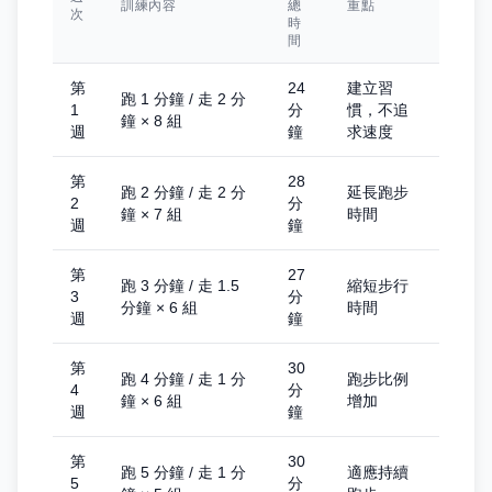
訓練內容
總
重點
次
時
間
第
24
建立習
跑 1 分鐘 / 走 2 分
1
分
慣，不追
鐘 × 8 組
週
鐘
求速度
第
28
跑 2 分鐘 / 走 2 分
延長跑步
2
分
鐘 × 7 組
時間
週
鐘
第
27
跑 3 分鐘 / 走 1.5
縮短步行
3
分
分鐘 × 6 組
時間
週
鐘
第
30
跑 4 分鐘 / 走 1 分
跑步比例
4
分
鐘 × 6 組
增加
週
鐘
第
30
跑 5 分鐘 / 走 1 分
適應持續
5
分