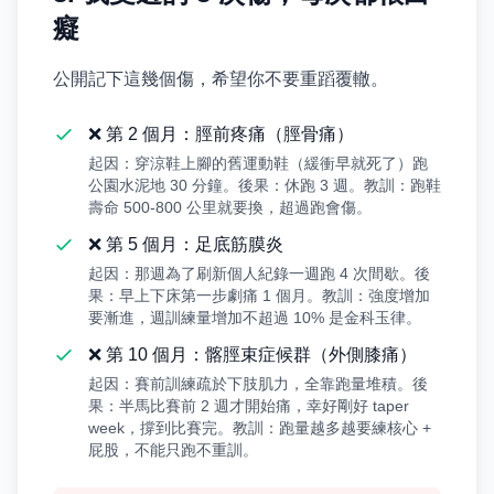
癡
公開記下這幾個傷，希望你不要重蹈覆轍。
❌ 第 2 個月：脛前疼痛（脛骨痛）
起因：穿涼鞋上腳的舊運動鞋（緩衝早就死了）跑
公園水泥地 30 分鐘。後果：休跑 3 週。教訓：跑鞋
壽命 500-800 公里就要換，超過跑會傷。
❌ 第 5 個月：足底筋膜炎
起因：那週為了刷新個人紀錄一週跑 4 次間歇。後
果：早上下床第一步劇痛 1 個月。教訓：強度增加
要漸進，週訓練量增加不超過 10% 是金科玉律。
❌ 第 10 個月：髂脛束症候群（外側膝痛）
起因：賽前訓練疏於下肢肌力，全靠跑量堆積。後
果：半馬比賽前 2 週才開始痛，幸好剛好 taper
week，撐到比賽完。教訓：跑量越多越要練核心 +
屁股，不能只跑不重訓。