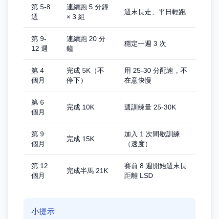
第 5-8
連續跑 5 分鐘
週末長走、平日輕跑
週
× 3 組
第 9-
連續跑 20 分
穩定一週 3 次
12 週
鐘
第 4
完成 5K（不
用 25-30 分配速，不
個月
停下）
在意快慢
第 6
完成 10K
週訓練量 25-30K
個月
第 9
加入 1 次間歇訓練
完成 15K
個月
（速度）
第 12
賽前 8 週開始週末長
完成半馬 21K
個月
距離 LSD
小提示