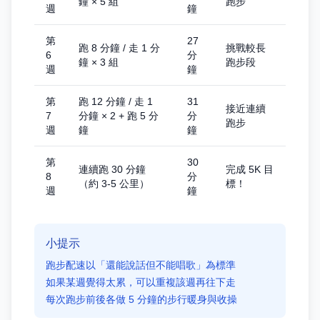
鐘 × 5 組
跑步
週
鐘
第
27
跑 8 分鐘 / 走 1 分
挑戰較長
6
分
鐘 × 3 組
跑步段
週
鐘
第
跑 12 分鐘 / 走 1
31
接近連續
7
分鐘 × 2 + 跑 5 分
分
跑步
週
鐘
鐘
第
30
連續跑 30 分鐘
完成 5K 目
8
分
（約 3-5 公里）
標！
週
鐘
小提示
跑步配速以「還能說話但不能唱歌」為標準
如果某週覺得太累，可以重複該週再往下走
每次跑步前後各做 5 分鐘的步行暖身與收操