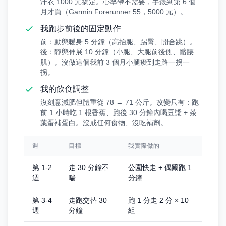
汗衣 1000 元搞定。心率帶不需要，手錶到第 6 個
月才買（Garmin Forerunner 55，5000 元）。
我跑步前後的固定動作
前：動態暖身 5 分鐘（高抬腿、踢臀、開合跳）。
後：靜態伸展 10 分鐘（小腿、大腿前後側、髂腰
肌）。沒做這個我前 3 個月小腿痠到走路一拐一
拐。
我的飲食調整
沒刻意減肥但體重從 78 → 71 公斤。改變只有：跑
前 1 小時吃 1 根香蕉、跑後 30 分鐘內喝豆漿 + 茶
葉蛋補蛋白。沒戒任何食物、沒吃補劑。
週
目標
我實際做的
第 1-2
走 30 分鐘不
公園快走 + 偶爾跑 1
週
喘
分鐘
第 3-4
走跑交替 30
跑 1 分走 2 分 × 10
週
分鐘
組