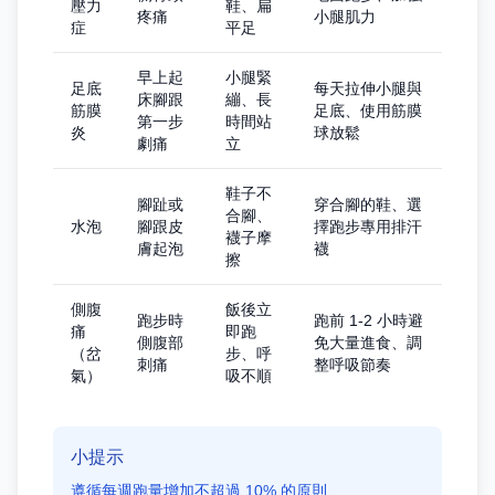
壓力
鞋、扁
疼痛
小腿肌力
症
平足
早上起
小腿緊
足底
每天拉伸小腿與
床腳跟
繃、長
筋膜
足底、使用筋膜
第一步
時間站
炎
球放鬆
劇痛
立
鞋子不
腳趾或
穿合腳的鞋、選
合腳、
水泡
腳跟皮
擇跑步專用排汗
襪子摩
膚起泡
襪
擦
側腹
飯後立
跑步時
跑前 1-2 小時避
痛
即跑
側腹部
免大量進食、調
（岔
步、呼
刺痛
整呼吸節奏
氣）
吸不順
小提示
遵循每週跑量增加不超過 10% 的原則