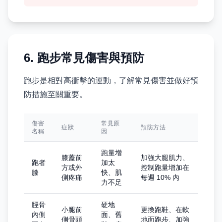
6. 跑步常見傷害與預防
跑步是相對高衝擊的運動，了解常見傷害並做好預
防措施至關重要。
傷害
常見原
症狀
預防方法
名稱
因
跑量增
膝蓋前
加強大腿肌力、
跑者
加太
方或外
控制跑量增加在
膝
快、肌
側疼痛
每週 10% 內
力不足
脛骨
硬地
小腿前
更換跑鞋、在軟
內側
面、舊
側骨頭
地面跑步、加強