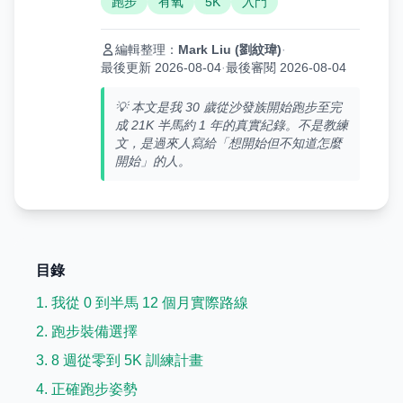
跑步
有氧
5K
入門
編輯整理：
Mark Liu (劉紋瑋)
·
最後更新 2026-08-04
·
最後審閱 2026-08-04
💡 本文是我 30 歲從沙發族開始跑步至完
成 21K 半馬約 1 年的真實紀錄。不是教練
文，是過來人寫給「想開始但不知道怎麼
開始」的人。
目錄
1. 我從 0 到半馬 12 個月實際路線
2. 跑步裝備選擇
3. 8 週從零到 5K 訓練計畫
4. 正確跑步姿勢