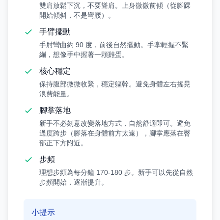
雙肩放鬆下沉，不要聳肩。上身微微前傾（從腳踝
開始傾斜，不是彎腰）。
手臂擺動
手肘彎曲約 90 度，前後自然擺動。手掌輕握不緊
繃，想像手中握著一顆雞蛋。
核心穩定
保持腹部微微收緊，穩定軀幹。避免身體左右搖晃
浪費能量。
腳掌落地
新手不必刻意改變落地方式，自然舒適即可。避免
過度跨步（腳落在身體前方太遠），腳掌應落在臀
部正下方附近。
步頻
理想步頻為每分鐘 170-180 步。新手可以先從自然
步頻開始，逐漸提升。
小提示