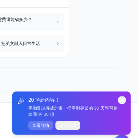
電費還能省多少？
：把英文融入日常生活
🎉
20 項新內容！
手動測試養成計畫：從零到專業的 90 天學習路
線圖 等 20 項
查看詳情
稍後再說