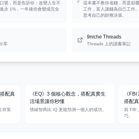
口號，而是告訴你：改變人生不
這本書不教你省錢，而是顛
進步 1%，一年後你會變成完全
工作，富人讓錢為自己工作。
思考自己的財務決策。
9niche Threads
分享
Threads 上的讀書筆記
，搭配真
《EQ》3 個核心觀念，搭配真實生
《FB
活場景讓你秒懂
搭配真
的生存策
情緒智商比 IQ 更能預測一個人的成功。
前 FB
巧。