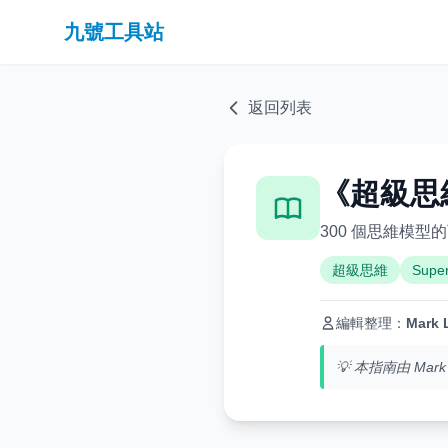
九號工具站
返回列表
《超級思
300 個思維模
超級思維
Super
編輯整理：
Mark 
💡 本指南由 M