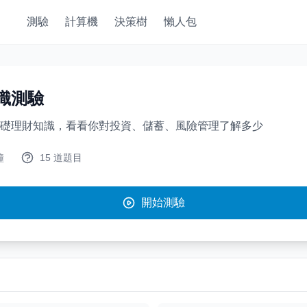
測驗
計算機
決策樹
懶人包
識測驗
礎理財知識，看看你對投資、儲蓄、風險管理了解多少
鐘
15 道題目
開始測驗