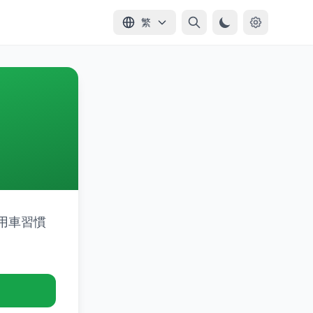
繁
用車習慣