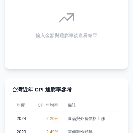
輸入金額與通膨率後查看結果
台灣近年 CPI 通膨率參考
年度
CPI 年增率
備註
2024
2.20%
食品與外食價格上漲
2023
2.49%
電價調漲影響