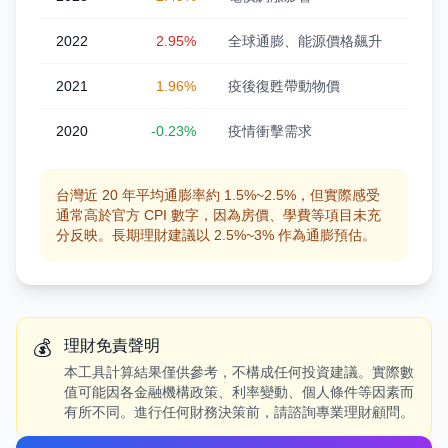
2022
2.95%
全球通膨、能源價格飆升
2021
1.96%
疫後復甦帶動物價
2020
-0.23%
疫情衝擊需求
台灣近 20 年平均通膨率約 1.5%~2.5%，但實際感受
通常高於官方 CPI 數字，因為房價、學費等項目未充
分反映。長期理財建議以 2.5%~3% 作為通膨預估。
💰
理財免責聲明
本工具計算結果僅供參考，不構成任何投資建議。實際數
值可能因各金融機構政策、利率變動、個人條件等因素而
有所不同。進行任何財務決策前，請諮詢專業理財顧問。