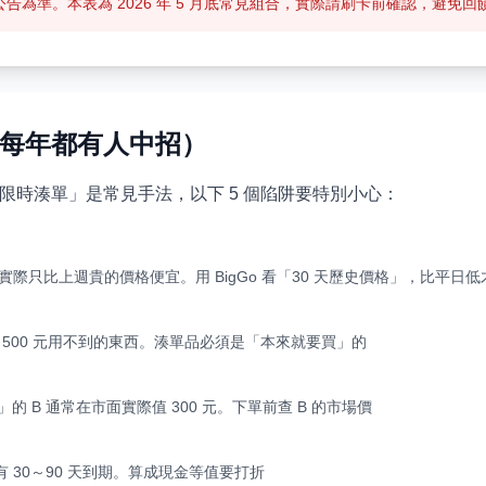
告為準。本表為 2026 年 5 月底常見組合，實際請刷卡前確認，避免
南（每年都有人中招）
「限時湊單」是常見手法，以下 5 個陷阱要特別小心：
實際只比上週貴的價格便宜。用 BigGo 看「30 天歷史價格」，比平日
買 500 元用不到的東西。湊單品必須是「本來就要買」的
0 元」的 B 通常在市面實際值 300 元。下單前查 B 的市場價
 30～90 天到期。算成現金等值要打折