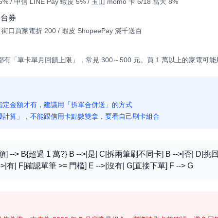
% / 中信 LINE Pay 蝦皮 5% / 玉山 momo 卡 6/18 當天 8%
平台券
50 / 街口買家電折 200 / 蝦皮 ShopeePay 滿千送百
都有「單卡單月回饋上限」，常見 300～500 元。買 1 萬以上的家電
指定金額才有，建議用「拆單合併送」的方式
擇優計算」，不能跟信用卡點數雙拿，要看自己刷卡組合
額] --> B{超過 1 萬?} B -->|是| C[拆兩筆刷不同卡] B -->|否| D[
->|有| F[確認單筆 >= 門檻] E -->|沒有| G[直接下單] F --> G