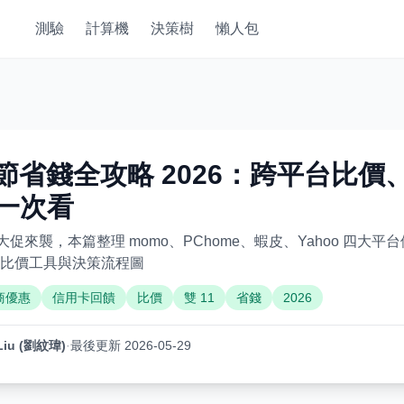
測驗
計算機
決策樹
懶人包
物節省錢全攻略 2026：跨平台比
一次看
 電商大促來襲，本篇整理 momo、PChome、蝦皮、Yahoo 四
比價工具與決策流程圖
商優惠
信用卡回饋
比價
雙 11
省錢
2026
Liu (劉紋瑋)
·
最後更新 2026-05-29