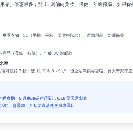
用品）優惠最多；雙 11 則偏向美妝、保健、年終採購。如果
。
、夏季衣物、3C（手機、平板、筆電中階款）、運動用品、防曬保養
商品（暖氣、被毯）、年終 3C 旗艦款
道比較
定品項可低於 7 折；雙 11 平均 8～9 折，但全站滿額券更猛。買大型家電選 
 的暖身期，5 月底加碼券通常比 6/18 當天還划算
銷活動」會疊加，月初要查清楚會員專屬日