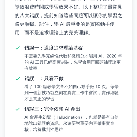
導致浪費時間或學習效果不好。以下整理了最常見
的八大錯誤，提前知道這些問題可以讓你的學習之
路更順暢。記住，學 AI 最重要的是實際動手使
用，而不是追求理論上的完美理解。
錯誤一：過度追求理論基礎
不需要先學完線性代數和微積分才能用 AI。2026 年
的 AI 工具已經高度封裝，先學會用再回頭補理論更
有效率
錯誤二：只看不做
看了 100 篇教學文章不如自己動手做 10 次。每學
到一個新技巧就立刻在真實工作中嘗試，實作經驗
才是真正的學習
錯誤三：完全依賴 AI 產出
AI 會產生幻覺（Hallucination），也就是很有自信
地說出錯誤的資訊。永遠要對重要內容做事實查
核，培養批判性思維