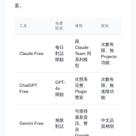
案。
免費
工具
優勢
限制
額度
跟
次數有
每日
Claude
限、無
Claude Free
對話
Team 同
Projects
限額
系列模
功能
型
生態系
次數有
GPT-
ChatGPT
完整、
限、無
4o
Free
Plugin
進階功
限額
豐富
能
可搜尋
最新資
無限
中文品
Gemini Free
訊、整
對話
質稍弱
合
Google