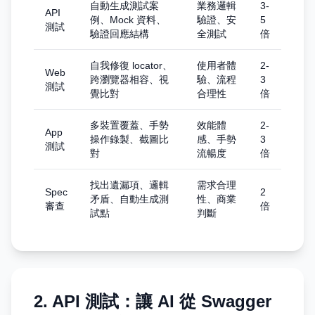
自動生成測試案
業務邏輯
3-
API
例、Mock 資料、
驗證、安
5
測試
驗證回應結構
全測試
倍
自我修復 locator、
使用者體
2-
Web
跨瀏覽器相容、視
驗、流程
3
測試
覺比對
合理性
倍
多裝置覆蓋、手勢
效能體
2-
App
操作錄製、截圖比
感、手勢
3
測試
對
流暢度
倍
找出遺漏項、邏輯
需求合理
Spec
2
矛盾、自動生成測
性、商業
審查
倍
試點
判斷
2. API 測試：讓 AI 從 Swagger