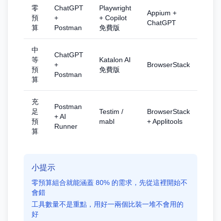
零
ChatGPT
Playwright
Appium +
預
+
+ Copilot
Cha
ChatGPT
算
Postman
免費版
中
ChatGPT
等
Katalon AI
Cha
+
BrowserStack
預
免費版
Plus
Postman
算
充
Postman
足
Testim /
BrowserStack
Cha
+ AI
預
mabl
+ Applitools
Tea
Runner
算
小提示
零預算組合就能涵蓋 80% 的需求，先從這裡開始不
會錯
工具數量不是重點，用好一兩個比裝一堆不會用的
好