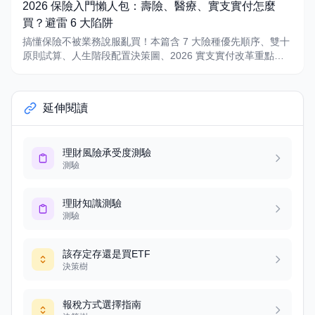
2026 保險入門懶人包：壽險、醫療、實支實付怎麼
買？避雷 6 大陷阱
搞懂保險不被業務說服亂買！本篇含 7 大險種優先順序、雙十
原則試算、人生階段配置決策圖、2026 實支實付改革重點，
附避雷指南
延伸閱讀
理財風險承受度測驗
測驗
理財知識測驗
測驗
該存定存還是買ETF
決策樹
報稅方式選擇指南