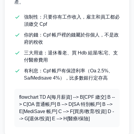
產。
強制性：只要你有工作收入，雇主和員工都必
須繳交 Cpf
你的錢：Cpf 帳戶裡的錢屬於你個人，不是政
府的稅收
三大用途：退休養老、買 Hdb 組屋/私宅、支
付醫療費用
有利息：Cpf 帳戶有保證利率（Oa 2.5%、
Sa/Medisave 4%），比多數銀行定存高
flowchart TD A[每月薪資] --> B[CPF 繳交] B --
> C[OA 普通帳戶] B --> D[SA 特別帳戶] B -->
E[MediSave 帳戶] C --> F[買房/教育/投資] D -
-> G[退休/投資] E --> H[醫療/保險]