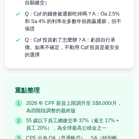
自願繳交）
Q：Cpf 的錢會被通膨吃掉嗎？A：Oa 2.5%
和 Sa 4% 的利率在多數年份跑贏通膨，但不
保證
Q：Cpf 投資虧了怎麼辦？A：虧損自行承
擔。如果不確定，不動用 Cpf 投資是最安全
的選擇
重點整理
2026 年 CPF 薪資上限調升至 S$8,000/月，
1
為四階段調整的最終版
55 歲以下員工總繳交率 37%（雇主 17% +
2
員工 20%），為全球最高公積金之一
CPF 分為 OA（普通帳戶）、SA（特別帳
3