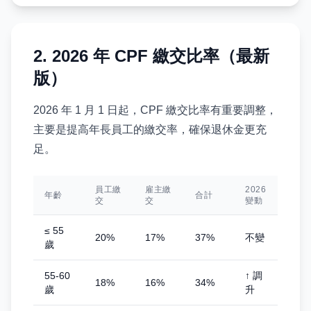
2. 2026 年 CPF 繳交比率（最新
版）
2026 年 1 月 1 日起，CPF 繳交比率有重要調整，
主要是提高年長員工的繳交率，確保退休金更充
足。
員工繳
雇主繳
2026
年齡
合計
交
交
變動
≤ 55
20%
17%
37%
不變
歲
55-60
↑ 調
18%
16%
34%
歲
升