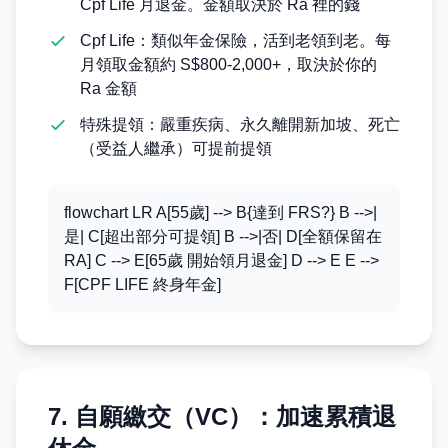
Cpf Life 月退金。金額取決於 Ra 裡的錢
Cpf Life：類似年金保險，活到老領到老。每
月領取金額約 S$800-2,000+，取決於你的
Ra 金額
特殊提領：嚴重疾病、永久離開新加坡、死亡
（受益人繼承）可提前提領
flowchart LR A[55歲] --> B{達到 FRS?} B -->|
是| C[超出部分可提領] B -->|否| D[全額保留在
RA] C --> E[65歲 開始領月退金] D --> E E -->
F[CPF LIFE 終身年金]
7. 自願繳交（VC）：加速累積退