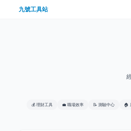
九號工具站
💰
理財工具
💼
職場效率
📝
測驗中心
🏠