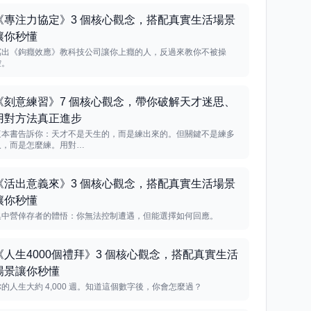
《專注力協定》3 個核心觀念，搭配真實生活場景
讓你秒懂
寫出《鉤癮效應》教科技公司讓你上癮的人，反過來教你不被操
控。
《刻意練習》7 個核心觀念，帶你破解天才迷思、
用對方法真正進步
這本書告訴你：天才不是天生的，而是練出來的。但關鍵不是練多
久，而是怎麼練。用對…
《活出意義來》3 個核心觀念，搭配真實生活場景
讓你秒懂
集中營倖存者的體悟：你無法控制遭遇，但能選擇如何回應。
《人生4000個禮拜》3 個核心觀念，搭配真實生活
場景讓你秒懂
你的人生大約 4,000 週。知道這個數字後，你會怎麼過？