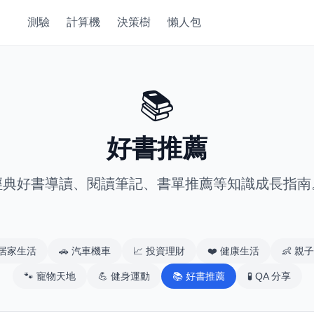
測驗
計算機
決策樹
懶人包
📚
好書推薦
經典好書導讀、閱讀筆記、書單推薦等知識成長指南
居家生活
🚗
汽車機車
📈
投資理財
❤️
健康生活
👶
親子
🐾
寵物天地
💪
健身運動
📚
好書推薦
🧪
QA 分享